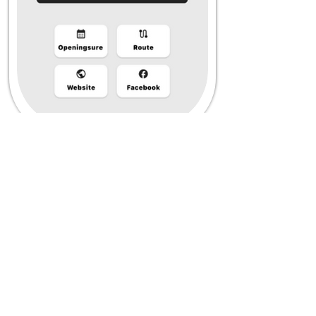
Contacteer ons
My Place - Weg Naar Meeuwen 50 - 3660
Oudsbergen
myplace.eetkaffee@gmail.com
TEL:
089852133